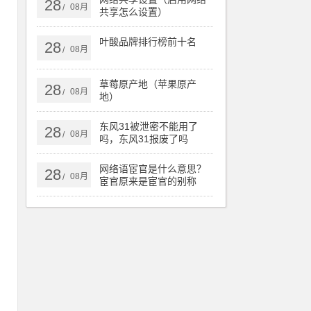
28
08月
/
共享怎么设置）
叶酸品牌排行榜前十名
28
08月
/
草莓原产地（苹果原产
28
08月
/
地）
东风31被泄密不能用了
28
08月
/
吗，东风31报废了吗
网络语宦官是什么意思？
28
08月
/
宦官原来是宦官的别称