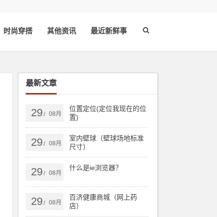
时尚穿搭
其他资讯
最近新鲜事
最新文章
位置定位(定位我现在的位
29
08月
/
置)
室内壁球（壁球场地标准
29
08月
/
尺寸）
什么是ie浏览器？
29
08月
/
百济健康商城（网上药
29
08月
/
店）