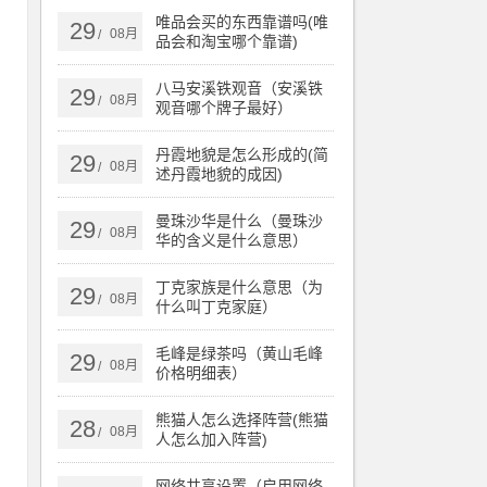
唯品会买的东西靠谱吗(唯
29
08月
/
品会和淘宝哪个靠谱)
八马安溪铁观音（安溪铁
29
08月
/
观音哪个牌子最好）
丹霞地貌是怎么形成的(简
29
08月
/
述丹霞地貌的成因)
曼珠沙华是什么（曼珠沙
29
08月
/
华的含义是什么意思）
丁克家族是什么意思（为
29
08月
/
什么叫丁克家庭）
毛峰是绿茶吗（黄山毛峰
29
08月
/
价格明细表）
熊猫人怎么选择阵营(熊猫
28
08月
/
人怎么加入阵营)
网络共享设置（启用网络