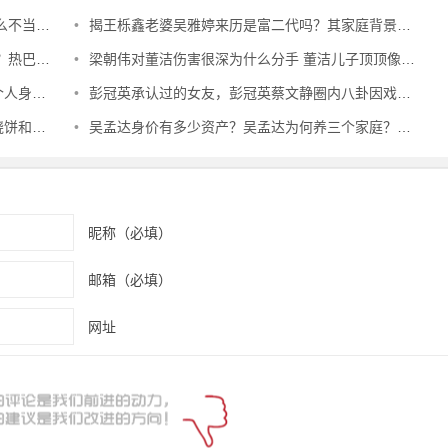
还这么红
•
揭王栎鑫老婆吴雅婷来历是富二代吗？其家庭背景简历父母是做什么
高伟光好
•
梁朝伟对董洁伤害很深为什么分手 董洁儿子顶顶像梁朝伟怎么回事
家境揭秘
•
彭冠英承认过的女友，彭冠英蔡文静圈内八卦因戏生情在一起了吗？
么认识的
•
吴孟达身价有多少资产？吴孟达为何养三个家庭？吴孟达五个子女现状
昵称（必填）
邮箱（必填）
网址