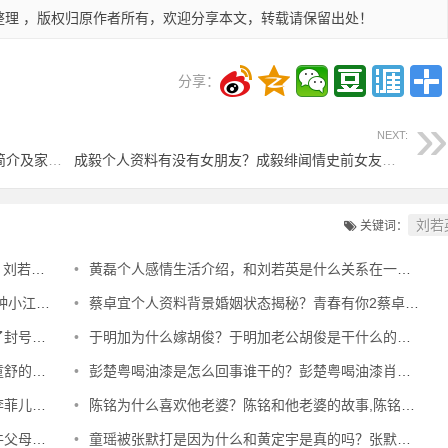
整理 ，版权归原作者所有，欢迎分享本文，转载请保留出处！
分享：
NEXT:
王子文比吴永恩大多少？吴永恩个人资料简介及家世真实年龄是1982
成毅个人资料有没有女朋友？成毅绯闻情史前女友盘点都喜欢过谁？
刘若
关键词：
后的故事
•
黄磊个人感情生活介绍，和刘若英是什么关系在一起过吗？
有儿女吗
•
蔡卓宜个人资料背景婚姻状态揭秘？青春有你2蔡卓宜离婚了吗原因
原因？
•
于明加为什么嫁胡俊？于明加老公胡俊是干什么的个人资料简介
谁的？
•
彭楚粤喝油漆是怎么回事谁干的？彭楚粤喝油漆肖战发火是真的吗
分手内幕
•
陈铭为什么喜欢他老婆？陈铭和他老婆的故事,陈铭的老婆比他大几岁
资料介绍
•
童瑶被张默打是因为什么和黄定宇是真的吗？张默打童瑶事件全经过