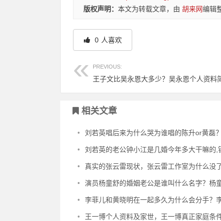
版权声明：
本文为转载文章，由
胡来网
编辑
0
人喜欢
PREVIOUS:
相关文章
•
刘若英唱后来为什么哭为谁唱的陈升or黄磊？刘若英后来背
•
刘若英的老公钟小江是几婚今年多大干嘛的,钟小江和前妻
•
真实的张云雷现状，张云雷工作室为什么没了封号
•
演员杨童舒的婚姻老公是谁叫什么名字？杨童舒的孩子是
•
李菲儿和黄晓明在一起多久为什么会分手？李菲儿黄晓明
•
王一博个人资料及家世，王一博真正家庭条件父母是干嘛的