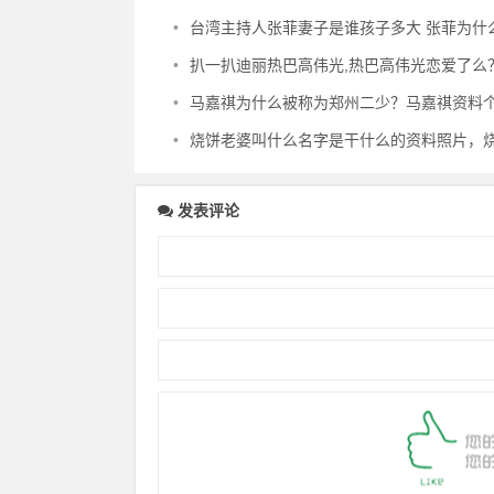
•
台湾主持人张菲妻子是谁孩子多大 张菲为什么不当歌星
•
扒一扒迪丽热巴高伟光,热巴高伟光恋爱了么？热巴为何不和
•
马嘉祺为什么被称为郑州二少？马嘉祺资料个人身高学校
•
烧饼老婆叫什么名字是干什么的资料照片，烧饼和他老婆怎
发表评论