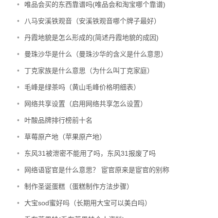
•
唯品会买的东西靠谱吗(唯品会和淘宝哪个靠谱)
•
八马安溪铁观音（安溪铁观音哪个牌子最好）
•
丹霞地貌是怎么形成的(简述丹霞地貌的成因)
•
曼珠沙华是什么（曼珠沙华的含义是什么意思）
•
丁克家族是什么意思（为什么叫丁克家庭）
•
毛峰是绿茶吗（黄山毛峰价格明细表）
•
网络共享设置（启用网络共享怎么设置）
•
叶酸品牌排行榜前十名
•
草莓原产地（苹果原产地）
•
东风31被泄密不能用了吗，东风31报废了吗
•
网络语宦官是什么意思？ 宦官原来是宦官的别称
•
制作圣诞蛋糕（蛋糕制作方法步骤）
•
大宝sod蜜好吗（长期用大宝可以美白吗）