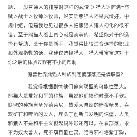
题，一般普通人的排序时这样的武僧 ＞猎人＞萨满=盗
贼＞战士＞牧师＞牧师，说实话熊猫人还是武僧好，中
规中矩，但是我也见过很多人把熊猫人猎人幻化的很不
错，至于熊猫人战士真心就是卖萌的，希望能对于的选
择有帮助，鉴于你是新手，我觉得比较适合选择的职业
和外观指数的话，我建议选择猎人，猎人带宝宝这对于
你之后的体验过程有不小的帮助
魔兽世界熊猫人种族到底偏部落还是偏联盟？
我觉得根据剧情他们偏向联盟的可能性更大。
熊猫人是爱好和平的种族，虽然他们揍你时毫不手软。
联盟的种族有圣光德莱尼，热爱大自然的暗夜精灵，喜
欢矿石和啤酒的爱人，埋头于创新与发明的侏儒，人类
和狼人不是和平主义但起码外形还可以。在看部落，永
不为奴大兽人，死不瞑目酷亡灵，污毒邪神塔紫丁狗，