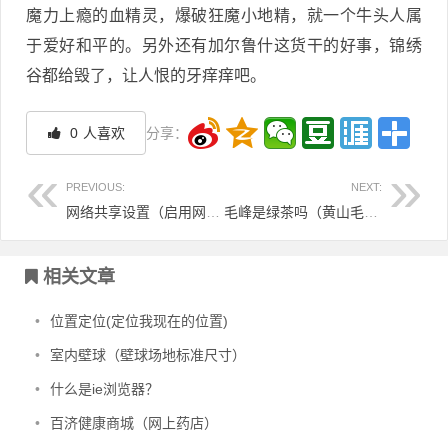
魔力上瘾的血精灵，爆破狂魔小地精，就一个牛头人属
于爱好和平的。另外还有加尔鲁什这货干的好事，锦绣
谷都给毁了，让人恨的牙痒痒吧。
0
人喜欢
分享：
PREVIOUS:
NEXT:
网络共享设置（启用网络共享怎么设置）
毛峰是绿茶吗（黄山毛峰价格明细表）
文章导航
相关文章
•
位置定位(定位我现在的位置)
•
室内壁球（壁球场地标准尺寸）
•
什么是ie浏览器？
•
百济健康商城（网上药店）